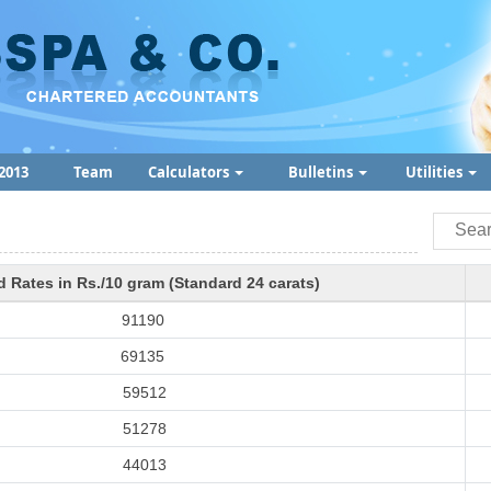
2013
Team
Calculators
Bulletins
Utilities
d Rates in Rs./10 gram (Standard 24 carats)
91190
69135
59512
51278
44013