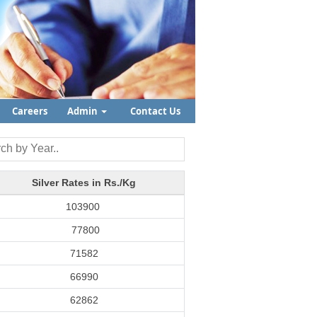
Careers
Admin
Contact Us
Silver Rates in Rs./Kg
103900
77800
71582
66990
62862